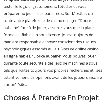
tester le logiciel gratuitement, l’étudier et vous
préparer au jeu fill des paris réels. Sur Mostbet ou
toute autre plateforme de casino en ligne “Douce
aubaine” face à de jouer, assurez-vous que la plate-
forme est fiable ain sous licence. Jouez toujours de
manière responsable et soyez conscient des risques
psychologiques associés au jeu. Sites de online casino
en ligne fiables, “Douce aubaine” Vous pouvez jouer
durante toute sécurité à des jeux de machines à sous
tels que. Faites toujours vos propres recherches et lisez
attentivement les opinions avant de les joueurs inscrire
sur un” “site..
Choses À Prendre En Projet: