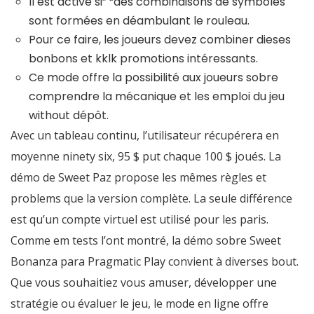
Il est activé si” “des combinaisons de symboles
sont formées en déambulant le rouleau.
Pour ce faire, les joueurs devez combiner dieses
bonbons et kklk promotions intéressants.
Ce mode offre la possibilité aux joueurs sobre
comprendre la mécanique et les emploi du jeu
without dépôt.
Avec un tableau continu, l’utilisateur récupérera en
moyenne ninety six, 95 $ put chaque 100 $ joués. La
démo de Sweet Paz propose les mêmes règles et
problems que la version complète. La seule différence
est qu’un compte virtuel est utilisé pour les paris.
Comme em tests l’ont montré, la démo sobre Sweet
Bonanza para Pragmatic Play convient à diverses bout.
Que vous souhaitiez vous amuser, développer une
stratégie ou évaluer le jeu, le mode en ligne offre