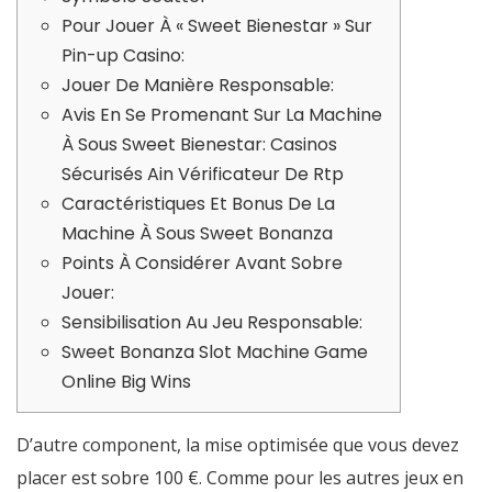
Pour Jouer À « Sweet Bienestar » Sur
Pin-up Casino:
Jouer De Manière Responsable:
Avis En Se Promenant Sur La Machine
À Sous Sweet Bienestar: Casinos
Sécurisés Ain Vérificateur De Rtp
Caractéristiques Et Bonus De La
Machine À Sous Sweet Bonanza
Points À Considérer Avant Sobre
Jouer:
Sensibilisation Au Jeu Responsable:
Sweet Bonanza Slot Machine Game
Online Big Wins
D’autre component, la mise optimisée que vous devez
placer est sobre 100 €. Comme pour les autres jeux en