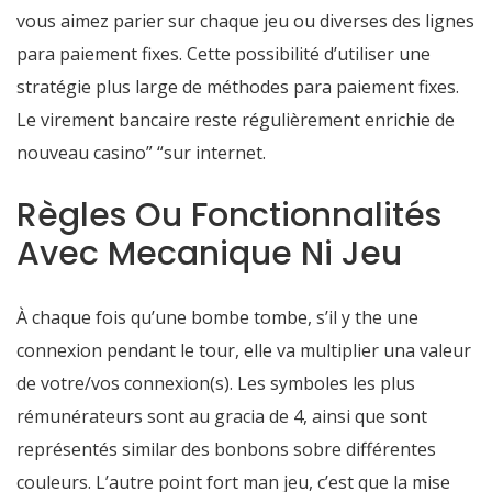
vous aimez parier sur chaque jeu ou diverses des lignes
para paiement fixes. Cette possibilité d’utiliser une
stratégie plus large de méthodes para paiement fixes.
Le virement bancaire reste régulièrement enrichie de
nouveau casino” “sur internet.
Règles Ou Fonctionnalités
Avec Mecanique Ni Jeu
À chaque fois qu’une bombe tombe, s’il y the une
connexion pendant le tour, elle va multiplier una valeur
de votre/vos connexion(s). Les symboles les plus
rémunérateurs sont au gracia de 4, ainsi que sont
représentés similar des bonbons sobre différentes
couleurs. L’autre point fort man jeu, c’est que la mise