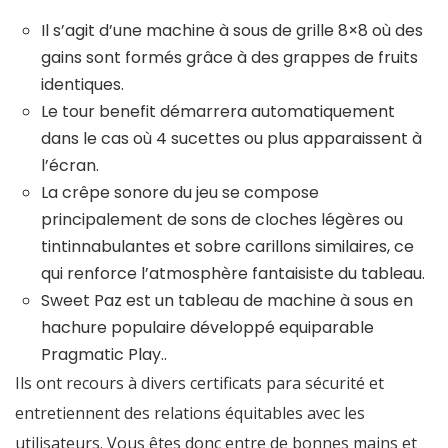
Il s’agit d’une machine à sous de grille 8×8 où des
gains sont formés grâce à des grappes de fruits
identiques.
Le tour benefit démarrera automatiquement
dans le cas où 4 sucettes ou plus apparaissent à
l’écran.
La crêpe sonore du jeu se compose
principalement de sons de cloches légères ou
tintinnabulantes et sobre carillons similaires, ce
qui renforce l’atmosphère fantaisiste du tableau.
Sweet Paz est un tableau de machine à sous en
hachure populaire développé equiparable
Pragmatic Play..
Ils ont recours à divers certificats para sécurité et
entretiennent des relations équitables avec les
utilisateurs. Vous êtes donc entre de bonnes mains et