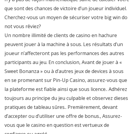
que sont des chances de victoire d’un joueur individuel.
Cherchez-vous un moyen de sécuriser votre big win do
not vous rêviez?
Un nombre illimité de clients de casino en hachure
peuvent jouer à la machine à sous. Les résultats d’un
joueur n’affecteront pas les performances des autres
participants au jeu. En conclusion, Avant de jouer à «
Sweet Bonanza » ou à d’autres jeux de devices à sous
en se promenant sur Pin-Up Casino, assurez-vous que
la plateforme est fiable ainsi que sous licence.. Adhérez
toujours au principe du jeu culpable et observez dieses
pratiques de tableau sûres.. Premièrement, devant
d’accepter ou d’utiliser une offre de bonus., Assurez-
vous que le casino en question est vertueux de