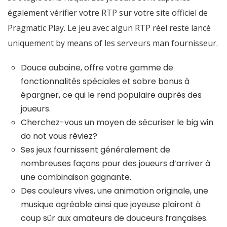
également vérifier votre RTP sur votre site officiel de
Pragmatic Play. Le jeu avec algun RTP réel reste lancé
uniquement by means of les serveurs man fournisseur.
Douce aubaine, offre votre gamme de
fonctionnalités spéciales et sobre bonus à
épargner, ce qui le rend populaire auprès des
joueurs.
Cherchez-vous un moyen de sécuriser le big win
do not vous rêviez?
Ses jeux fournissent généralement de
nombreuses façons pour des joueurs d’arriver à
une combinaison gagnante.
Des couleurs vives, une animation originale, une
musique agréable ainsi que joyeuse plairont à
coup sûr aux amateurs de douceurs françaises.