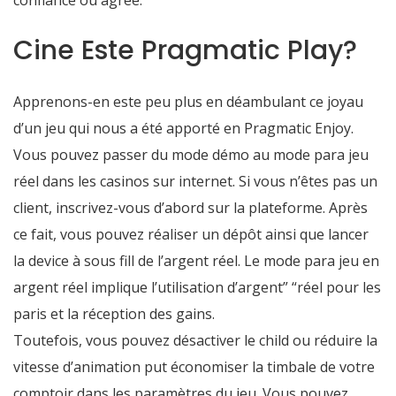
confiance ou agréé.
Cine Este Pragmatic Play?
Apprenons-en este peu plus en déambulant ce joyau
d’un jeu qui nous a été apporté en Pragmatic Enjoy.
Vous pouvez passer du mode démo au mode para jeu
réel dans les casinos sur internet. Si vous n’êtes pas un
client, inscrivez-vous d’abord sur la plateforme. Après
ce fait, vous pouvez réaliser un dépôt ainsi que lancer
la device à sous fill de l’argent réel. Le mode para jeu en
argent réel implique l’utilisation d’argent” “réel pour les
paris et la réception des gains.
Toutefois, vous pouvez désactiver le child ou réduire la
vitesse d’animation put économiser la timbale de votre
comptoir dans les paramètres du jeu. Vous pouvez