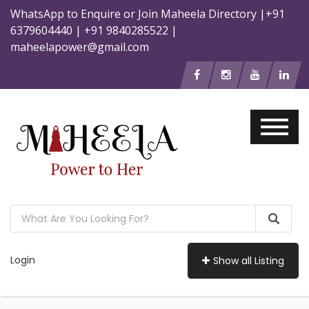
WhatsApp to Enquire or Join Maheela Directory |+91
6379604440 | +91 9840285522 |
maheelapower@gmail.com
Login
Show all Listing