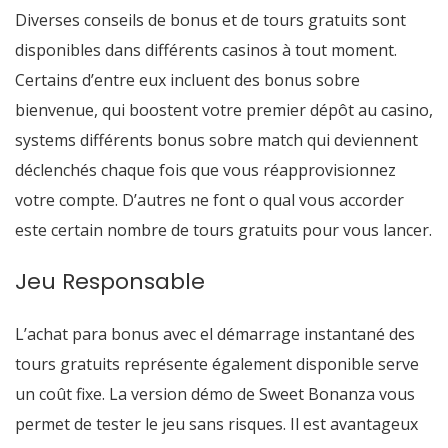
Diverses conseils de bonus et de tours gratuits sont
disponibles dans différents casinos à tout moment.
Certains d’entre eux incluent des bonus sobre
bienvenue, qui boostent votre premier dépôt au casino,
systems différents bonus sobre match qui deviennent
déclenchés chaque fois que vous réapprovisionnez
votre compte. D’autres ne font o qual vous accorder
este certain nombre de tours gratuits pour vous lancer.
Jeu Responsable
L’achat para bonus avec el démarrage instantané des
tours gratuits représente également disponible serve
un coût fixe. La version démo de Sweet Bonanza vous
permet de tester le jeu sans risques. Il est avantageux