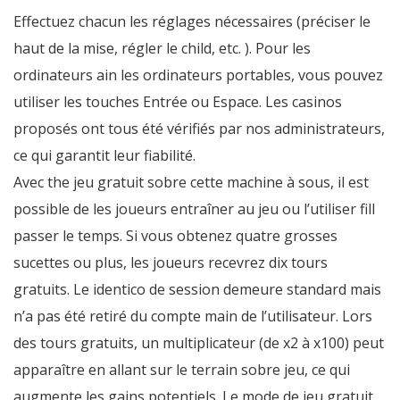
Effectuez chacun les réglages nécessaires (préciser le
haut de la mise, régler le child, etc. ). Pour les
ordinateurs ain les ordinateurs portables, vous pouvez
utiliser les touches Entrée ou Espace. Les casinos
proposés ont tous été vérifiés par nos administrateurs,
ce qui garantit leur fiabilité.
Avec the jeu gratuit sobre cette machine à sous, il est
possible de les joueurs entraîner au jeu ou l’utiliser fill
passer le temps. Si vous obtenez quatre grosses
sucettes ou plus, les joueurs recevrez dix tours
gratuits. Le identico de session demeure standard mais
n’a pas été retiré du compte main de l’utilisateur. Lors
des tours gratuits, un multiplicateur (de x2 à x100) peut
apparaître en allant sur le terrain sobre jeu, ce qui
augmente les gains potentiels. Le mode de jeu gratuit