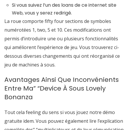
Si vous suivez l’un des loans de ce internet site
Web, vous y serez redirigé.
La roue comporte fifty four sections de symboles
numérotées 1, two, 5 et 10. Ces modifications ont
permis d’introduire une ou plusieurs fonctionnalités
qui améliorent l’expérience de jeu. Vous trouverez ci-
dessous diverses changements qui ont réorganisé ce
jeu de machines à sous.
Avantages Ainsi Que Inconvénients
Entre Ma” “Device À Sous Lovely
Bonanza
Tout cela feeling du sens si vous jouez notre démo
gratuite idem. Vous pouvez également lire l’explication
complète des” “multiplicateurs et de leur rémunération